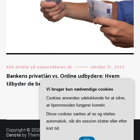
Alle artikler på websnedkeren.dk
oktober 31, 2024
Bankens privatlån vs. Online udbydere: Hvem
tilbyder de bedste vilkår?
Vi bruger kun nødvendige cookies
Cookies anvendes udelukkende for at sikre,
at hjemmesiden fungerer korrekt.
Disse cookies sættes af os og slettes
automatisk, når din session slutter eller efter
kort tid.
Copyright © 2026
Websnedkeren
. All rights reserved. Theme:
Cenote
by ThemeGrill. Powered by
WordPress
.