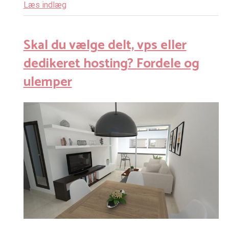
Læs indlæg
Skal du vælge delt, vps eller
dedikeret hosting? Fordele og
ulemper