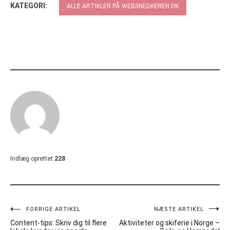
KATEGORI:
ALLE ARTIKLER PÅ WEBSNEDKEREN.DK
Indlæg oprettet
228
Indlægsnavigation
FORRIGE ARTIKEL
NÆSTE ARTIKEL
Content-tips: Skriv dig til flere
Aktiviteter og skiferie i Norge –