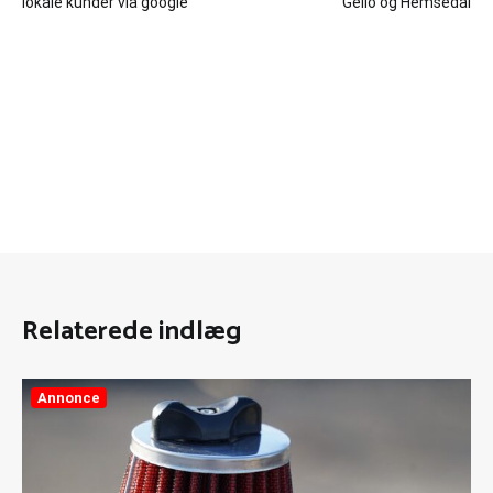
lokale kunder via google
Geilo og Hemsedal
Relaterede indlæg
Annonce