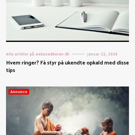
Alle artikler på websnedkeren.dk
januar 22, 2026
Hvem ringer? Få styr på ukendte opkald med disse
tips
Annonce