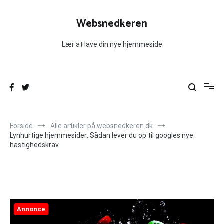
Videre
til
Websnedkeren
indhold
Lær at lave din nye hjemmeside
Forside
Alle artikler på websnedkeren.dk
Lynhurtige hjemmesider: Sådan lever du op til googles nye
hastighedskrav
Annonce