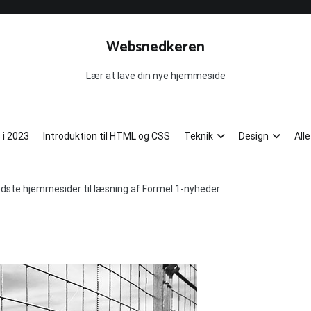
Websnedkeren
Lær at lave din nye hjemmeside
 i 2023
Introduktion til HTML og CSS
Teknik
Design
All
dste hjemmesider til læsning af Formel 1-nyheder