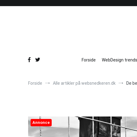
Videre
til
indhold
Forside
WebDesign trends
Forside
Alle artikler på websnedkeren.dk
De be
Annonce