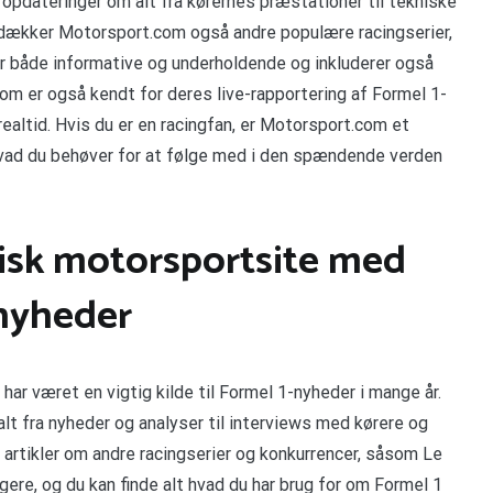
opdateringer om alt fra kørernes præstationer til tekniske
g dækker Motorsport.com også andre populære racingserier,
r både informative og underholdende og inkluderer også
m er også kendt for deres live-rapportering af Formel 1-
realtid. Hvis du er en racingfan, er Motorsport.com et
 hvad du behøver for at følge med i den spændende verden
isk motorsportsite med
nyheder
har været en vigtig kilde til Formel 1-nyheder i mange år.
t fra nyheder og analyser til interviews med kørere og
 artikler om andre racingserier og konkurrencer, såsom Le
re, og du kan finde alt hvad du har brug for om Formel 1