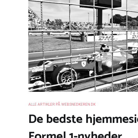
ALLE ARTIKLER PÅ WEBSNEDKEREN.DK
De bedste hjemmesid
Formel 1-nyheder