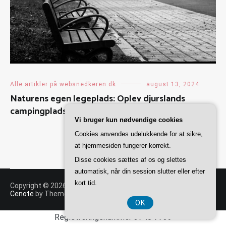
Alle artikler på websnedkeren.dk
august 13, 2024
Naturens egen legeplads: Oplev djurslands
campingpladser
Vi bruger kun nødvendige cookies
Cookies anvendes udelukkende for at sikre,
at hjemmesiden fungerer korrekt.
Disse cookies sættes af os og slettes
automatisk, når din session slutter eller efter
kort tid.
Copyright © 2026
Websnedkeren
. All rights reserved. Theme:
Cenote
by ThemeGrill. Powered by
WordPress
.
OK
Registreringsnummer 3740 7739