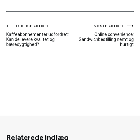
Indlægsnavigation
FORRIGE ARTIKEL
NÆSTE ARTIKEL
Kaffeabonnementer udfordret:
Online convenience:
Kan de levere kvalitet og
Sandwichbestilling nemt og
bæredygtighed?
hurtigt
Relaterede indlæg