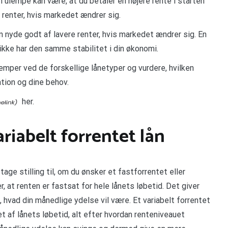
n ulempe kan være, at du betaler en højere rente i starten
e renter, hvis markedet ændrer sig.
kan nyde godt af lavere renter, hvis markedet ændrer sig. En
 ikke har den samme stabilitet i din økonomi.
lemper ved de forskellige lånetyper og vurdere, hvilken
tion og dine behov.
her.
ariabelt forrentet lån
 tage stilling til, om du ønsker et fastforrentet eller
r, at renten er fastsat for hele lånets løbetid. Det giver
de, hvad din månedlige ydelse vil være. Et variabelt forrentet
et af lånets løbetid, alt efter hvordan renteniveauet