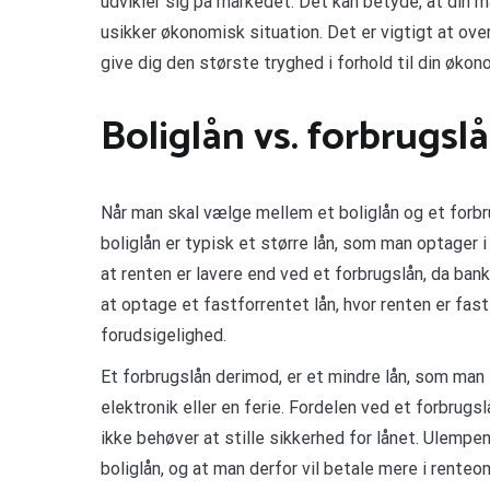
udvikler sig på markedet. Det kan betyde, at din
usikker økonomisk situation. Det er vigtigt at ove
give dig den største tryghed i forhold til din økon
Boliglån vs. forbrugsl
Når man skal vælge mellem et boliglån og et forbru
boliglån er typisk et større lån, som man optager i
at renten er lavere end ved et forbrugslån, da ba
at optage et fastforrentet lån, hvor renten er fast
forudsigelighed.
Et forbrugslån derimod, er et mindre lån, som man
elektronik eller en ferie. Fordelen ved et forbrugs
ikke behøver at stille sikkerhed for lånet. Ulempen
boliglån, og at man derfor vil betale mere i renteo