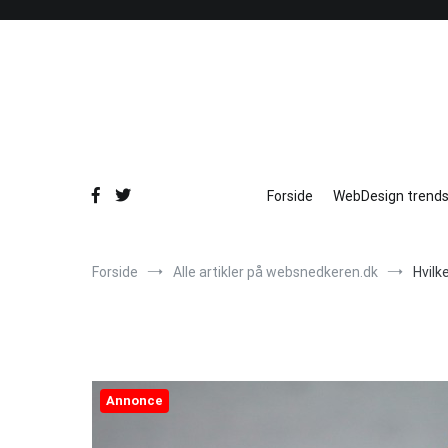
Videre
til
indhold
Forside
WebDesign trends
Forside
Alle artikler på websnedkeren.dk
Hvilk
Annonce