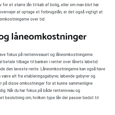
for et større lån til køb af bolig, eller om man blot har
overvejer at optage et forbrugslån, er det også vigtigt at
eomkostningerne over tid.
 og låneomkostninger
t have fokus på renteniveauet og låneomkostningerne.
betale tilbage til banken i renter over lånets løbetid.
inde den laveste rente. Låneomkostningerne kan også have
n være alt fra etableringsgebyrer, løbende gebyrer og
tyr på disse omkostninger for at kunne sammenligne
 dig. Når du har fokus på både renteniveau og
t beslutning om, hvilken type lån der passer bedst til