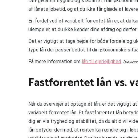
Det giver en tryghed og stabilitet i din økonomi. E
af lånets løbetid, og at du ikke får glæde af laver
En fordel ved et variabelt forrentet lån er, at du 
ulempe er, at du ikke kender dine afdrag og derfor
Det er vigtigt at tage højde for både fordele og u
type lån der passer bedst til din økonomiske situa
Få mere information om
lån til ejerlejlighed
Fastforrentet lån vs. v
Når du overvejer at optage et lån, er det vigtigt at
variabelt forrentet lån. Et fastforrentet lån betyde
dig en vis tryghed og stabilitet, da du altid vil vi
lån betyder derimod, at renten kan ændre sig i løb