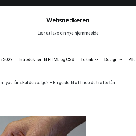
Websnedkeren
Lær at lave din nye hjemmeside
 i 2023
Introduktion til HTML og CSS
Teknik
Design
All
en type lån skal du vælge? – En guide til at finde det rette lån