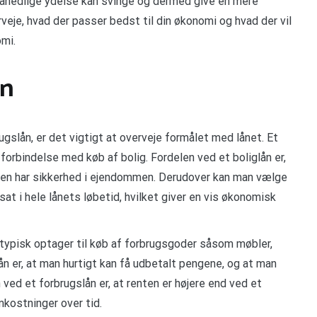
 månedlige ydelse kan svinge og dermed give en mere
rveje, hvad der passer bedst til din økonomi og hvad der vil
omi.
ån
gslån, er det vigtigt at overveje formålet med lånet. Et
 forbindelse med køb af bolig. Fordelen ved et boliglån er,
nken har sikkerhed i ejendommen. Derudover kan man vælge
sat i hele lånets løbetid, hvilket giver en vis økonomisk
 typisk optager til køb af forbrugsgoder såsom møbler,
lån er, at man hurtigt kan få udbetalt pengene, og at man
 ved et forbrugslån er, at renten er højere end ved et
mkostninger over tid.