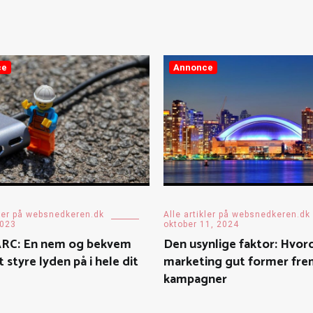
ce
Annonce
kler på websnedkeren.dk
Alle artikler på websnedkeren.dk
2023
oktober 11, 2024
RC: En nem og bekvem
Den usynlige faktor: Hvor
 styre lyden på i hele dit
marketing gut former fre
kampagner