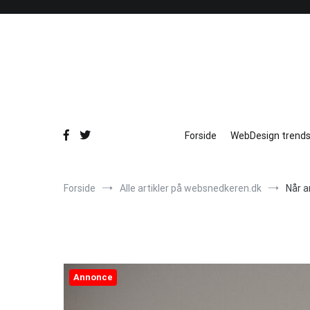
Videre
til
indhold
Forside
WebDesign trends
Forside
Alle artikler på websnedkeren.dk
Når a
Annonce