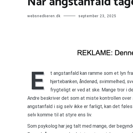
Når angstanfald tage
websnedkeren.dk
september 23, 2025
E
t angstanfald kan ramme som et lyn fra
hjertebanken, åndenød, svimmelhed, sv
frygteligt er ved at ske. Mange tror i de
Andre beskriver det som at miste kontrollen over 
angstanfald i sig selv ikke er farligt, kan det fø
selv komme til at styre ens liv.
Som psykolog har jeg talt med mange, der begynder 