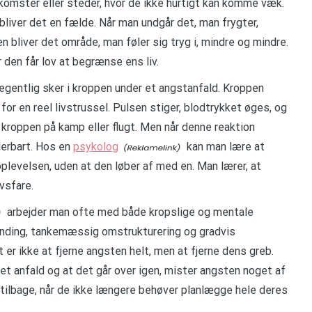
omster eller steder, hvor de ikke hurtigt kan komme væk.
liver det en fælde. Når man undgår det, man frygter,
 bliver det område, man føler sig tryg i, mindre og mindre.
 den får lov at begrænse ens liv.
 egentlig sker i kroppen under et angstanfald. Kroppen
r en reel livstrussel. Pulsen stiger, blodtrykket øges, og
roppen på kamp eller flugt. Men når denne reaktion
lerbart. Hos en
psykolog
kan man lære at
 oplevelsen, uden at den løber af med en. Man lærer, at
vsfare.
arbejder man ofte med både kropslige og mentale
nding, tankemæssig omstrukturering og gradvis
 er ikke at fjerne angsten helt, men at fjerne dens greb.
et anfald og at det går over igen, mister angsten noget af
tilbage, når de ikke længere behøver planlægge hele deres