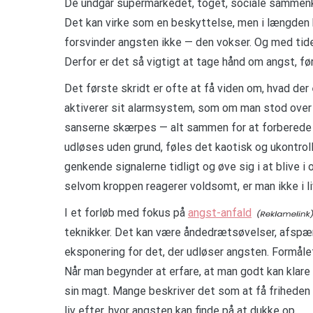
De undgår supermarkedet, toget, sociale sammenk
Det kan virke som en beskyttelse, men i længden b
forsvinder angsten ikke — den vokser. Og med tiden
Derfor er det så vigtigt at tage hånd om angst, før
Det første skridt er ofte at få viden om, hvad der
aktiverer sit alarmsystem, som om man stod over fo
sanserne skærpes — alt sammen for at forberede k
udløses uden grund, føles det kaotisk og ukontrol
genkende signalerne tidligt og øve sig i at blive i
selvom kroppen reagerer voldsomt, er man ikke i li
I et forløb med fokus på
angst-anfald
teknikker. Det kan være åndedrætsøvelser, afspæ
eksponering for det, der udløser angsten. Formålet
Når man begynder at erfare, at man godt kan klare 
sin magt. Mange beskriver det som at få friheden 
liv efter, hvor angsten kan finde på at dukke op.