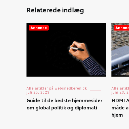
Relaterede indlæg
Annonce
Annon
Alle artikler på websnedkeren.dk
Alle arti
juli 25, 2023
juni 23, 
Guide til de bedste hjemmesider
HDMI A
om global politik og diplomati
måde at
hjem