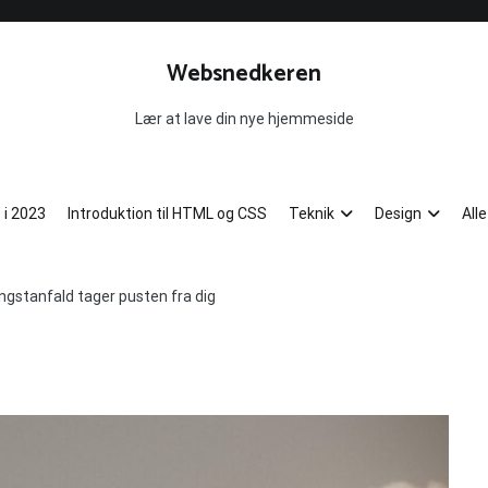
Websnedkeren
Lær at lave din nye hjemmeside
 i 2023
Introduktion til HTML og CSS
Teknik
Design
All
ngstanfald tager pusten fra dig