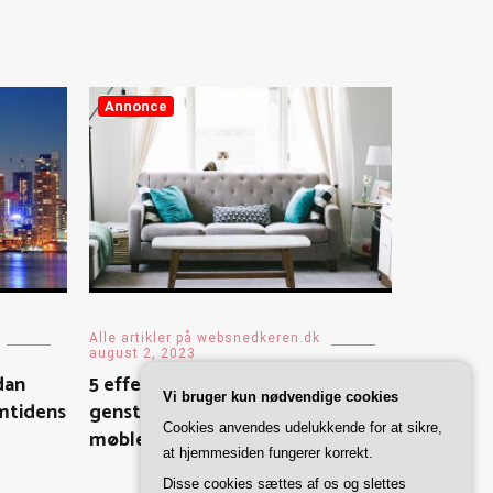
Annonce
Alle artikler på websnedkeren.dk
august 2, 2023
dan
5 effektive tips til at fjerne
Vi bruger kun nødvendige cookies
mtidens
genstridige pletter på dine
Cookies anvendes udelukkende for at sikre,
møbler med møbelrens
at hjemmesiden fungerer korrekt.
Disse cookies sættes af os og slettes