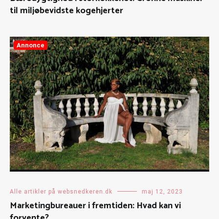
til miljøbevidste kogehjerter
Annonce
Alle artikler på websnedkeren.dk
maj 12, 2023
Marketingbureauer i fremtiden: Hvad kan vi
forvente?