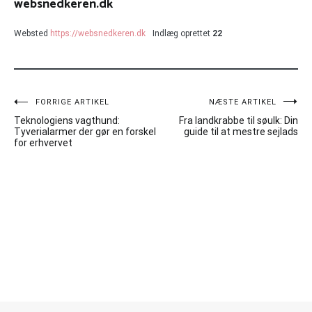
websnedkeren.dk
Websted
https://websnedkeren.dk
Indlæg oprettet
22
Indlægsnavigation
FORRIGE ARTIKEL
NÆSTE ARTIKEL
Teknologiens vagthund:
Fra landkrabbe til søulk: Din
Tyverialarmer der gør en forskel
guide til at mestre sejlads
for erhvervet