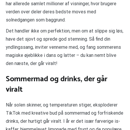
har allerede samlet millioner af visninger, hvor brugere
verden over deler deres bedste moves med
solnedgangen som baggrund.
Det handler ikke om perfektion, men om at slippe sig løs,
have det sjovt og sprede god stemning. Så find din
yndlingssang, inviter vennerne med, og fang sommerens
magiske øjeblikke i dans og latter – du kan nemt blive
den næste, der går viralt!
Sommermad og drinks, der går
viralt
Når solen skinner, og temperaturen stiger, eksploderer
TikTok med kreative bud på sommermad og forfriskende
drinks, der hurtigt går viralt. I år er det især farverige is-
kaffer, hjemmelavet limonade med frugt og de populære