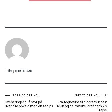
Indlæg oprettet
228
Indlægsnavigation
FORRIGE ARTIKEL
NÆSTE ARTIKEL
Hvem ringer? Få styr på
Fra tegnefilm til biografsucces:
ukendte opkald med disse tips
Alvin og de frække jordegern 2’s
rejse