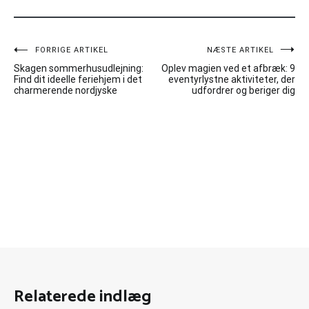
Indlægsnavigation
FORRIGE ARTIKEL
NÆSTE ARTIKEL
Skagen sommerhusudlejning:
Oplev magien ved et afbræk: 9
Find dit ideelle feriehjem i det
eventyrlystne aktiviteter, der
charmerende nordjyske
udfordrer og beriger dig
Relaterede indlæg