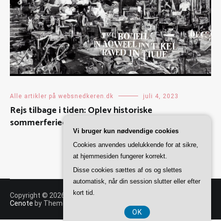
Alle artikler på websnedkeren.dk
juli 4, 2023
Rejs tilbage i tiden: Oplev historiske
sommerferiedestinationer
Vi bruger kun nødvendige cookies
Cookies anvendes udelukkende for at sikre,
at hjemmesiden fungerer korrekt.
Disse cookies sættes af os og slettes
automatisk, når din session slutter eller efter
kort tid.
Copyright © 2026
Websnedkeren
. All rights reserved. Theme:
Cenote
by ThemeGrill. Powered by
WordPress
.
OK