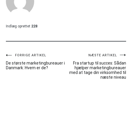
Indlæg oprettet
228
Indlægsnavigation
FORRIGE ARTIKEL
NÆSTE ARTIKEL
De største marketingbureauer i
Fra startup til succes: Sådan
Danmark: Hvem er de?
hjælper marketingbureauer
med at tage din virksomhed til
næste niveau