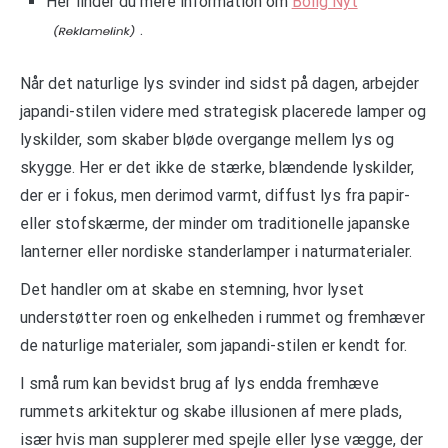
Her finder du mere information om
Bolig Nyt
.
Når det naturlige lys svinder ind sidst på dagen, arbejder
japandi-stilen videre med strategisk placerede lamper og
lyskilder, som skaber bløde overgange mellem lys og
skygge. Her er det ikke de stærke, blændende lyskilder,
der er i fokus, men derimod varmt, diffust lys fra papir-
eller stofskærme, der minder om traditionelle japanske
lanterner eller nordiske standerlamper i naturmaterialer.
Det handler om at skabe en stemning, hvor lyset
understøtter roen og enkelheden i rummet og fremhæver
de naturlige materialer, som japandi-stilen er kendt for.
I små rum kan bevidst brug af lys endda fremhæve
rummets arkitektur og skabe illusionen af mere plads,
især hvis man supplerer med spejle eller lyse vægge, der