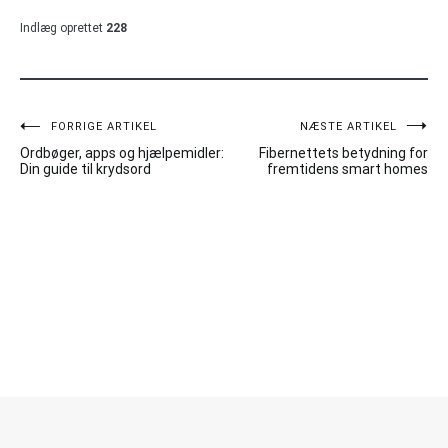
Indlæg oprettet
228
Indlægsnavigation
FORRIGE ARTIKEL
NÆSTE ARTIKEL
Ordbøger, apps og hjælpemidler:
Fibernettets betydning for
Din guide til krydsord
fremtidens smart homes