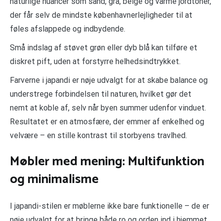
naturlige nuancer som sand, grå, beige og varme jordtoner,
der får selv de mindste københavnerlejligheder til at
føles afslappede og indbydende.
Små indslag af støvet grøn eller dyb blå kan tilføre et
diskret pift, uden at forstyrre helhedsindtrykket.
Farverne i japandi er nøje udvalgt for at skabe balance og
understrege forbindelsen til naturen, hvilket gør det
nemt at koble af, selv når byen summer udenfor vinduet.
Resultatet er en atmosfære, der emmer af enkelhed og
velvære – en stille kontrast til storbyens travlhed.
Møbler med mening: Multifunktion
og minimalisme
I japandi-stilen er møblerne ikke bare funktionelle – de er
nøje udvalgt for at bringe både ro og orden ind i hjemmet.