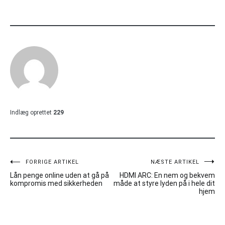
Indlæg oprettet
229
Indlægsnavigation
FORRIGE ARTIKEL
NÆSTE ARTIKEL
Lån penge online uden at gå på
HDMI ARC: En nem og bekvem
kompromis med sikkerheden
måde at styre lyden på i hele dit
hjem