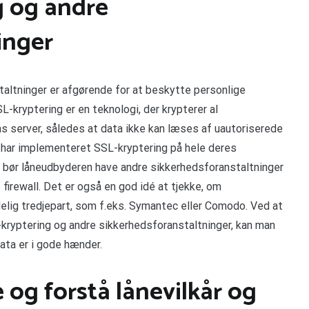
g og andre
inger
altninger er afgørende for at beskytte personlige
L-kryptering er en teknologi, der krypterer al
 server, således at data ikke kan læses af uautoriserede
en har implementeret SSL-kryptering på hele deres
r bør låneudbyderen have andre sikkerhedsforanstaltninger
firewall. Det er også en god idé at tjekke, om
delig tredjepart, som f.eks. Symantec eller Comodo. Ved at
kryptering og andre sikkerhedsforanstaltninger, kan man
ata er i gode hænder.
 og forstå lånevilkår og