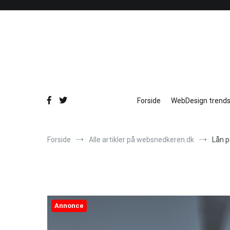
Videre
til
indhold
Forside
WebDesign trends
Forside
Alle artikler på websnedkeren.dk
Lån p
Annonce