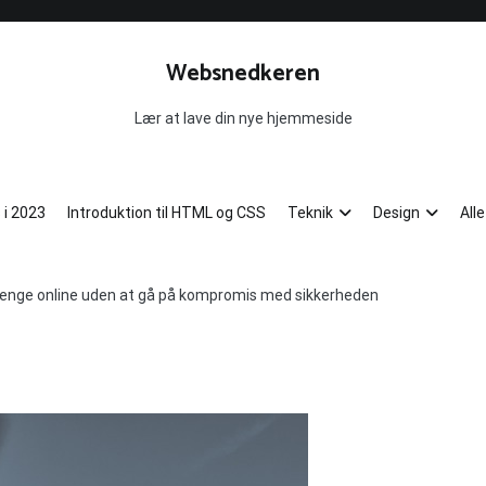
Websnedkeren
Lær at lave din nye hjemmeside
 i 2023
Introduktion til HTML og CSS
Teknik
Design
All
enge online uden at gå på kompromis med sikkerheden