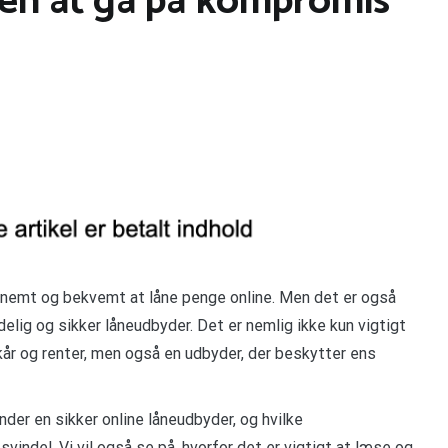
en at gå på kompromis
 nemt og bekvemt at låne penge online. Men det er også
lidelig og sikker låneudbyder. Det er nemlig ikke kun vigtigt
kår og renter, men også en udbyder, der beskytter ens
inder en sikker online låneudbyder, og hvilke
vindel. Vi vil også se på, hvorfor det er vigtigt at læse og