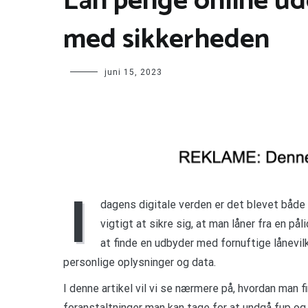
Lån penge online ud
med sikkerheden
juni 15, 2023
I
dagens digitale verden er det blevet både
vigtigt at sikre sig, at man låner fra en på
at finde en udbyder med fornuftige lånevil
personlige oplysninger og data.
I denne artikel vil vi se nærmere på, hvordan man f
foranstaltninger man kan tage for at undgå fup og s