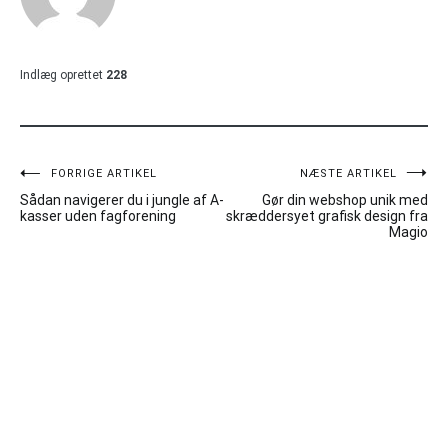
Indlæg oprettet
228
Indlægsnavigation
FORRIGE ARTIKEL
NÆSTE ARTIKEL
Sådan navigerer du i jungle af A-
Gør din webshop unik med
kasser uden fagforening
skræddersyet grafisk design fra
Magio