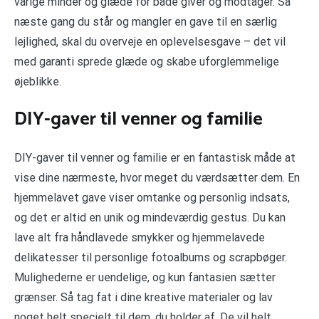
varige minder og glæde for både giver og modtager. Så
næste gang du står og mangler en gave til en særlig
lejlighed, skal du overveje en oplevelsesgave – det vil
med garanti sprede glæde og skabe uforglemmelige
øjeblikke.
DIY-gaver til venner og familie
DIY-gaver til venner og familie er en fantastisk måde at
vise dine nærmeste, hvor meget du værdsætter dem. En
hjemmelavet gave viser omtanke og personlig indsats,
og det er altid en unik og mindeværdig gestus. Du kan
lave alt fra håndlavede smykker og hjemmelavede
delikatesser til personlige fotoalbums og scrapbøger.
Mulighederne er uendelige, og kun fantasien sætter
grænser. Så tag fat i dine kreative materialer og lav
noget helt specielt til dem, du holder af. De vil helt