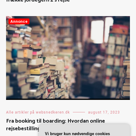
frække jordegern 2’s rejse
Annonce
Alle artikler på websnedkeren.dk
august 17, 2023
Fra booking til boarding: Hvordan online
rejsebestilling har ændret vores rejsevaner
Vi bruger kun nødvendige cookies