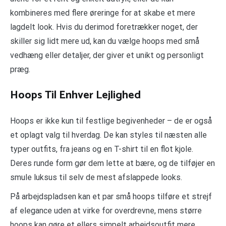
kombineres med flere øreringe for at skabe et mere
lagdelt look. Hvis du derimod foretrækker noget, der
skiller sig lidt mere ud, kan du vælge hoops med små
vedhæng eller detaljer, der giver et unikt og personligt
præg.
Hoops Til Enhver Lejlighed
Hoops er ikke kun til festlige begivenheder – de er også
et oplagt valg til hverdag. De kan styles til næsten alle
typer outfits, fra jeans og en T-shirt til en flot kjole.
Deres runde form gør dem lette at bære, og de tilføjer en
smule luksus til selv de mest afslappede looks.
På arbejdspladsen kan et par små hoops tilføre et strejf
af elegance uden at virke for overdrevne, mens større
hoops kan gøre et ellers simpelt arbejdsoutfit mere